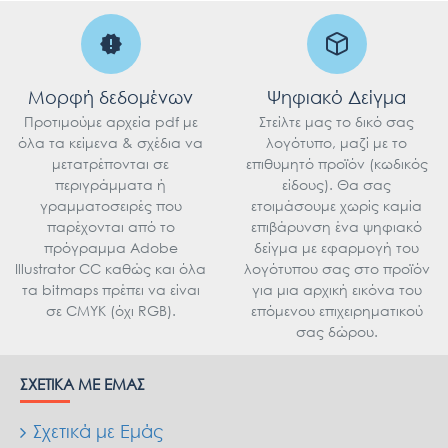
Μορφή δεδομένων
Ψηφιακό Δείγμα
Προτιμούμε αρχεία pdf με
Στείλτε μας το δικό σας
όλα τα κείμενα & σχέδια να
λογότυπο, μαζί με το
μετατρέπονται σε
επιθυμητό προϊόν (κωδικός
περιγράμματα ή
είδους). Θα σας
γραμματοσειρές που
ετοιμάσουμε χωρίς καμία
παρέχονται από το
επιβάρυνση ένα ψηφιακό
πρόγραμμα Adobe
δείγμα με εφαρμογή του
Illustrator CC καθώς και όλα
λογότυπου σας στο προϊόν
τα bitmaps πρέπει να είναι
για μια αρχική εικόνα του
σε CMYK (όχι RGB).
επόμενου επιχειρηματικού
σας δώρου.
ΣΧΕΤΙΚΆ ΜΕ ΕΜΆΣ
Σχετικά με Εμάς