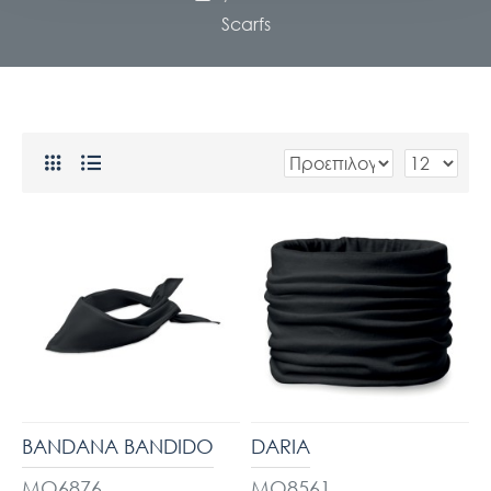
Scarfs
BANDANA BANDIDO
DARIA
MO6876
MO8561