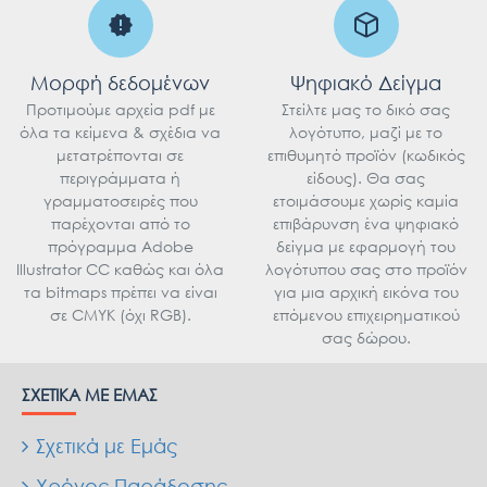
Μορφή δεδομένων
Ψηφιακό Δείγμα
Προτιμούμε αρχεία pdf με
Στείλτε μας το δικό σας
όλα τα κείμενα & σχέδια να
λογότυπο, μαζί με το
μετατρέπονται σε
επιθυμητό προϊόν (κωδικός
περιγράμματα ή
είδους). Θα σας
γραμματοσειρές που
ετοιμάσουμε χωρίς καμία
παρέχονται από το
επιβάρυνση ένα ψηφιακό
πρόγραμμα Adobe
δείγμα με εφαρμογή του
Illustrator CC καθώς και όλα
λογότυπου σας στο προϊόν
τα bitmaps πρέπει να είναι
για μια αρχική εικόνα του
σε CMYK (όχι RGB).
επόμενου επιχειρηματικού
σας δώρου.
ΣΧΕΤΙΚΆ ΜΕ ΕΜΆΣ
Σχετικά με Εμάς
Χρόνος Παράδοσης