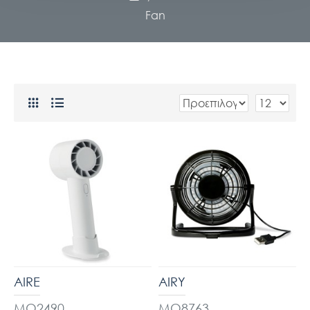
Fan
AIRE
AIRY
MO2490
MO8763