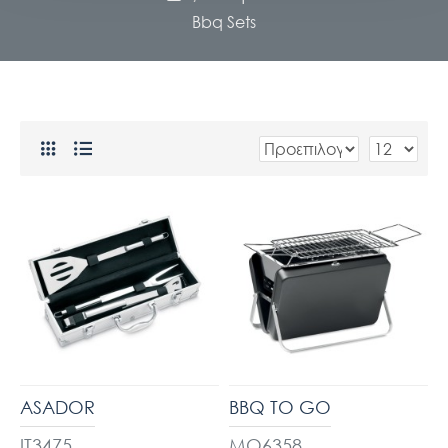
Bbq Sets
ASADOR
BBQ TO GO
IT3475
MO6358