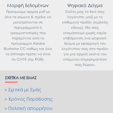
Μορφή δεδομένων
Ψηφιακό Δείγμα
Προτιμούμε αρχεία pdf με
Στείλτε μας το δικό σας
όλα τα κείμενα & σχέδια να
λογότυπο, μαζί με το
μετατρέπονται σε
επιθυμητό προϊόν (κωδικός
περιγράμματα ή
είδους). Θα σας
γραμματοσειρές που
ετοιμάσουμε χωρίς καμία
παρέχονται από το
επιβάρυνση ένα ψηφιακό
πρόγραμμα Adobe
δείγμα με εφαρμογή του
Illustrator CC καθώς και όλα
λογότυπου σας στο προϊόν
τα bitmaps πρέπει να είναι
για μια αρχική εικόνα του
σε CMYK (όχι RGB).
επόμενου επιχειρηματικού
σας δώρου.
ΣΧΕΤΙΚΆ ΜΕ ΕΜΆΣ
Σχετικά με Εμάς
Χρόνος Παράδοσης
Πολιτική απορρήτου