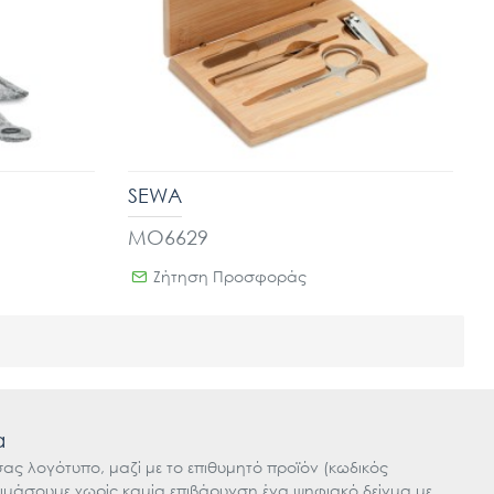
SEWA
MO6629
Ζήτηση Προσφοράς
α
 σας λογότυπο, μαζί με το επιθυμητό προϊόν (κωδικός
οιμάσουμε χωρίς καμία επιβάρυνση ένα ψηφιακό δείγμα με