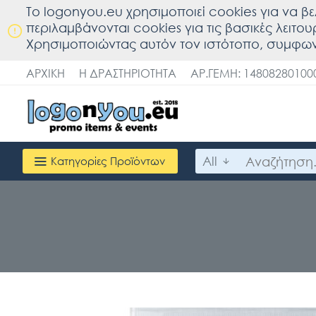
To logonyou.eu χρησιμοποιεί cookies για να βε
περιλαμβάνονται cookies για τις βασικές λειτο
Χρησιμοποιώντας αυτόν τον ιστότοπο, συμφων
ΑΡΧΙΚΉ
Η ΔΡΑΣΤΗΡΙΌΤΗΤΑ
ΑΡ.ΓΕΜΗ: 14808280100
All
Κατηγορίες Προϊόντων