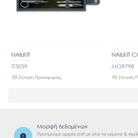
NAILKIT
NAILKIT 
IT3059
MO9798
Ζήτηση Προσφοράς
Ζήτηση 
Μορφή δεδομένων
Προτιμούμε αρχεία pdf με όλα τα κείμενα & σχέδ