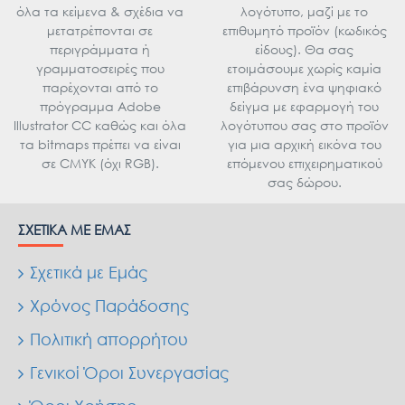
όλα τα κείμενα & σχέδια να
λογότυπο, μαζί με το
μετατρέπονται σε
επιθυμητό προϊόν (κωδικός
περιγράμματα ή
είδους). Θα σας
γραμματοσειρές που
ετοιμάσουμε χωρίς καμία
παρέχονται από το
επιβάρυνση ένα ψηφιακό
πρόγραμμα Adobe
δείγμα με εφαρμογή του
Illustrator CC καθώς και όλα
λογότυπου σας στο προϊόν
τα bitmaps πρέπει να είναι
για μια αρχική εικόνα του
σε CMYK (όχι RGB).
επόμενου επιχειρηματικού
σας δώρου.
ΣΧΕΤΙΚΆ ΜΕ ΕΜΆΣ
Σχετικά με Εμάς
Χρόνος Παράδοσης
Πολιτική απορρήτου
Γενικοί Όροι Συνεργασίας