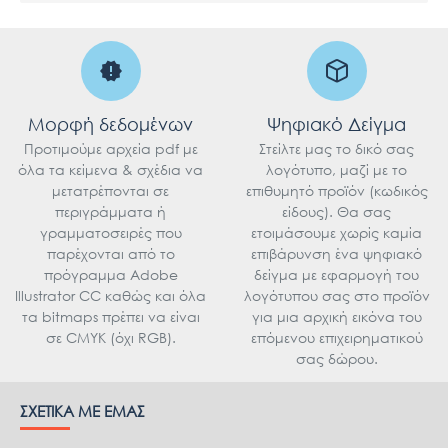
Μορφή δεδομένων
Ψηφιακό Δείγμα
Προτιμούμε αρχεία pdf με
Στείλτε μας το δικό σας
όλα τα κείμενα & σχέδια να
λογότυπο, μαζί με το
μετατρέπονται σε
επιθυμητό προϊόν (κωδικός
περιγράμματα ή
είδους). Θα σας
γραμματοσειρές που
ετοιμάσουμε χωρίς καμία
παρέχονται από το
επιβάρυνση ένα ψηφιακό
πρόγραμμα Adobe
δείγμα με εφαρμογή του
Illustrator CC καθώς και όλα
λογότυπου σας στο προϊόν
τα bitmaps πρέπει να είναι
για μια αρχική εικόνα του
σε CMYK (όχι RGB).
επόμενου επιχειρηματικού
σας δώρου.
ΣΧΕΤΙΚΆ ΜΕ ΕΜΆΣ