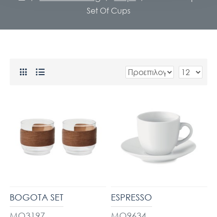
Set Of Cups
BOGOTA SET
ESPRESSO
MO3197
MO9634