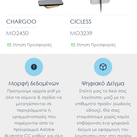
CHARGOO
CICLESS
MO2450
MO3239
Ζήτηση Προσφοράς
Ζήτηση Προσφοράς
Μορφή δεδομένων
Ψηφιακό Δείγμα
Προτιμούμε αρχεία pdf με
Στείλτε μας το δικό σας
όλα τα κείμενα & σχέδια να
λογότυπο, μαζί με το
μετατρέπονται σε
επιθυμητό προϊόν (κωδικός
περιγράμματα ή
είδους). Θα σας
γραμματοσειρές που
ετοιμάσουμε χωρίς καμία
παρέχονται από το
επιβάρυνση ένα ψηφιακό
πρόγραμμα Adobe
δείγμα με εφαρμογή του
Illustrator CC καθώς και όλα
λογότυπου σας στο προϊόν