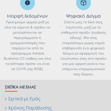
Μορφή δεδομένων
Ψηφιακό Δείγμα
Προτιμούμε αρχεία pdf με
Στείλτε μας το δικό σας
όλα τα κείμενα & σχέδια να
λογότυπο, μαζί με το
μετατρέπονται σε
επιθυμητό προϊόν (κωδικός
περιγράμματα ή
είδους). Θα σας
γραμματοσειρές που
ετοιμάσουμε χωρίς καμία
παρέχονται από το
επιβάρυνση ένα ψηφιακό
πρόγραμμα Adobe
δείγμα με εφαρμογή του
Illustrator CC καθώς και όλα
λογότυπου σας στο προϊόν
τα bitmaps πρέπει να είναι
για μια αρχική εικόνα του
σε CMYK (όχι RGB).
επόμενου επιχειρηματικού
σας δώρου.
ΣΧΕΤΙΚΆ ΜΕ ΕΜΆΣ
Σχετικά με Εμάς
Χρόνος Παράδοσης