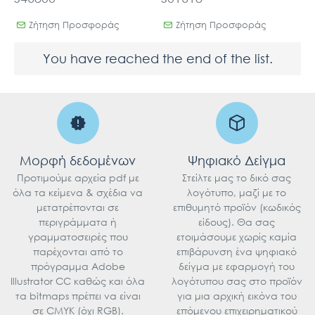
Ζήτηση Προσφοράς
Ζήτηση Προσφοράς
You have reached the end of the list.
Μορφή δεδομένων
Ψηφιακό Δείγμα
Προτιμούμε αρχεία pdf με
Στείλτε μας το δικό σας
όλα τα κείμενα & σχέδια να
λογότυπο, μαζί με το
μετατρέπονται σε
επιθυμητό προϊόν (κωδικός
περιγράμματα ή
είδους). Θα σας
γραμματοσειρές που
ετοιμάσουμε χωρίς καμία
παρέχονται από το
επιβάρυνση ένα ψηφιακό
πρόγραμμα Adobe
δείγμα με εφαρμογή του
Illustrator CC καθώς και όλα
λογότυπου σας στο προϊόν
τα bitmaps πρέπει να είναι
για μια αρχική εικόνα του
σε CMYK (όχι RGB).
επόμενου επιχειρηματικού