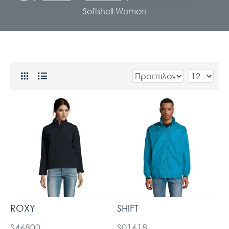
Softshell Women
ROXY
SHIFT
S46800
S01618