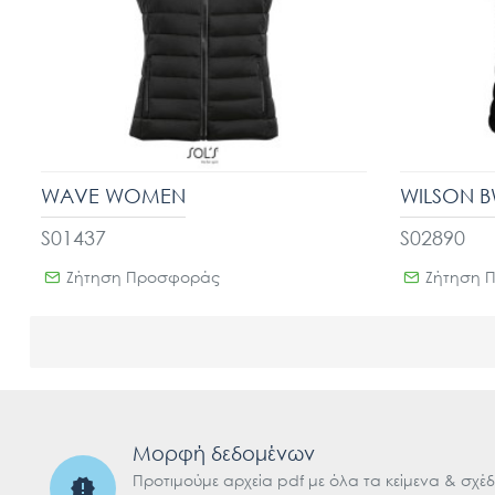
WAVE WOMEN
WILSON 
S01437
S02890
Ζήτηση Προσφοράς
Ζήτηση 
Μορφή δεδομένων
Προτιμούμε αρχεία pdf με όλα τα κείμενα & σχέδ