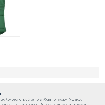
α
 σας λογότυπο, μαζί με το επιθυμητό προϊόν (κωδικός
οιμάσουμε χωρίς καμία επιβάρυνση ένα ψηφιακό δείγμα με