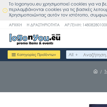
To logonyou.eu χρησιμοποιεί cookies για να βε
περιλαμβάνονται cookies για τις βασικές λειτο
Χρησιμοποιώντας αυτόν τον ιστότοπο, συμφων
ΑΡΧΙΚΉ
Η ΔΡΑΣΤΗΡΙΌΤΗΤΑ
ΑΡ.ΓΕΜΗ: 14808280100
All
Κατηγορίες Προϊόντων
T