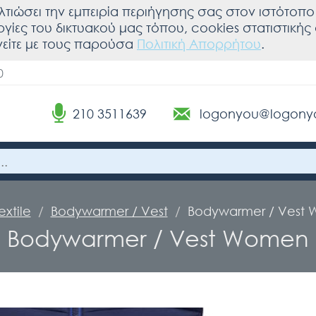
λτιώσει την εμπειρία περιήγησης σας στον ιστότοπο 
υργίες του δικτυακού μας τόπου, cookies στατιστική
είτε με τους παρούσα
Πολιτική Απορρήτου
.
0
210 3511639
logonyou@logony
extile
Bodywarmer / Vest
Bodywarmer / Vest
Bodywarmer / Vest Women