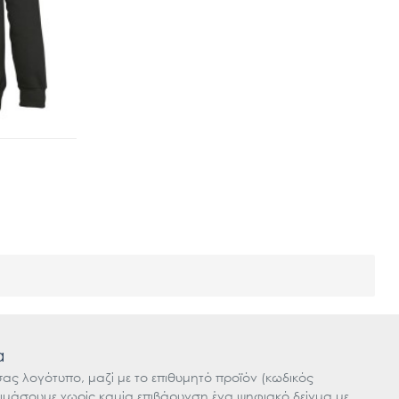
α
 σας λογότυπο, μαζί με το επιθυμητό προϊόν (κωδικός
οιμάσουμε χωρίς καμία επιβάρυνση ένα ψηφιακό δείγμα με