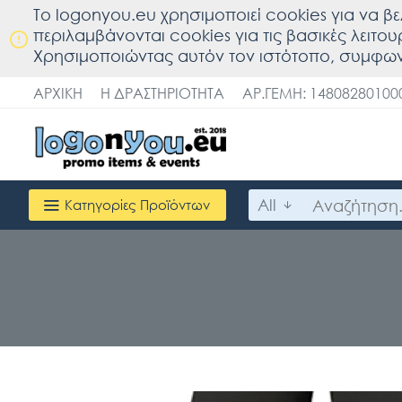
To logonyou.eu χρησιμοποιεί cookies για να βε
περιλαμβάνονται cookies για τις βασικές λειτο
Χρησιμοποιώντας αυτόν τον ιστότοπο, συμφων
ΑΡΧΙΚΉ
Η ΔΡΑΣΤΗΡΙΌΤΗΤΑ
ΑΡ.ΓΕΜΗ: 14808280100
All
Κατηγορίες Προϊόντων