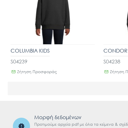
COLUMBIA KIDS
CONDOR 
S04239
S04238
Ζήτηση Προσφοράς
Ζήτηση 
Μορφή δεδομένων
Προτιμούμε αρχεία pdf με όλα τα κείμενα & σχέδ