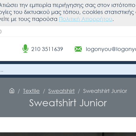
λτιώσει την εμπειρία περιήγησης σας στον ιστότοπο 
υργίες του δικτυακού μας τόπου, cookies στατιστική
είτε με τους παρούσα
Πολιτική Απορρήτου
.
0
210 3511639
logonyou@logony
Textile
Sweatshirt
Sweatshirt Junior
Sweatshirt Junior